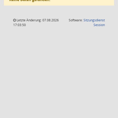
Letzte Änderung: 07.08.2026
Software:
Sitzungsdienst
(Wird in
17:03:50
Session