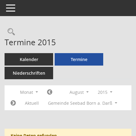
Toggle navigation
Rechercheauswahl
Termine 2015
Kalender
Termine
Niederschriften
Monat
August
2015
Aktuell
Gemeinde Seebad Born a. Darß
Keine Daten gefunden.