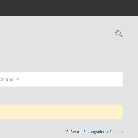
Rec
schland
(Wird in
Software:
Sitzungsdienst
Session