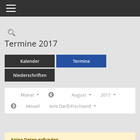
Toggle navigation
Rechercheauswahl
Termine 2017
Kalender
Termine
Niederschriften
Monat
August
2017
Aktuell
Amt Darß/Fischland
Keine Daten gefunden.