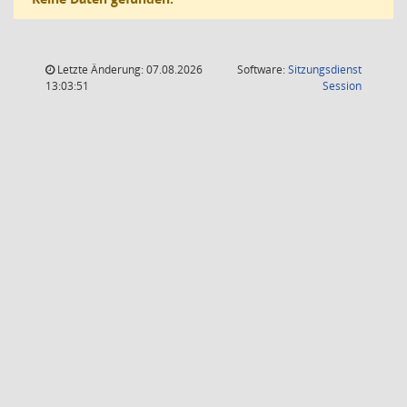
Letzte Änderung: 07.08.2026
Software:
Sitzungsdienst
(Wird in
13:03:51
Session