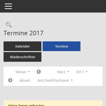
Toggle navigation
Rechercheauswahl
Termine 2017
Kalender
Termine
Niederschriften
Monat
März
2017
Aktuell
Amt Darß/Fischland
Keine Daten gefunden.