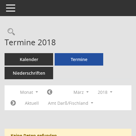
Toggle navigation
Rechercheauswahl
Termine 2018
Kalender
Termine
Niederschriften
Monat
März
2018
Aktuell
Amt Darß/Fischland
Keine Daten gefunden.