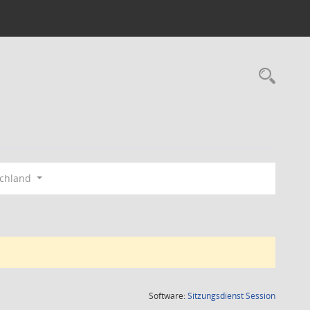
Rec
schland
(Wird in
Software:
Sitzungsdienst
Session