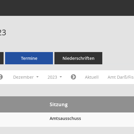
23
Termine
Niederschriften
Dezember
2023
Aktuell
Amt Darß/Fi
Sitzung
Amtsausschuss