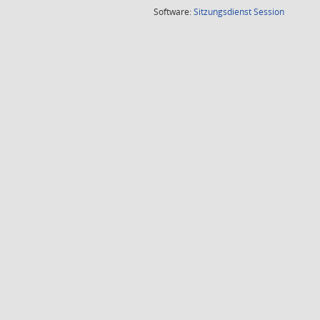
(Wird in
Software:
Sitzungsdienst
Session