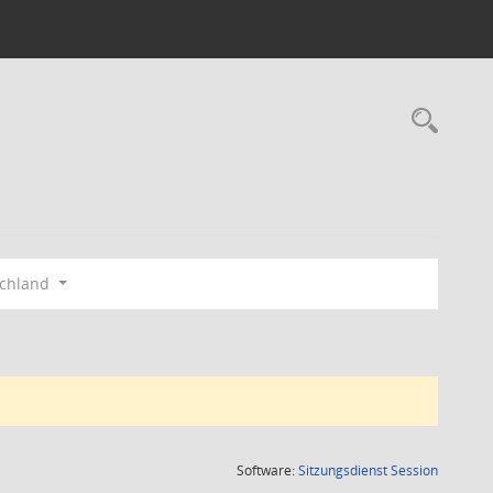
Rec
schland
(Wird in
Software:
Sitzungsdienst
Session