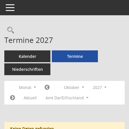
Toggle navigation
Rechercheauswahl
Termine 2027
Kalender
Termine
Niederschriften
Monat
Oktober
2027
Aktuell
Amt Darß/Fischland
Keine Daten gefunden.