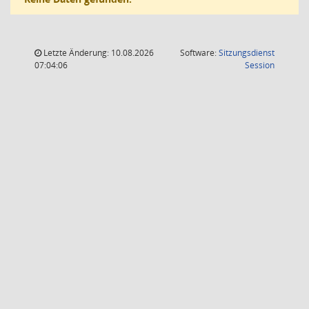
Letzte Änderung: 10.08.2026
Software:
Sitzungsdienst
(Wird in
07:04:06
Session