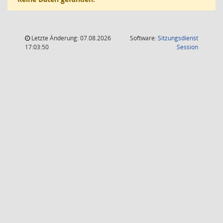
Letzte Änderung: 07.08.2026
Software:
Sitzungsdienst
(Wird in
17:03:50
Session