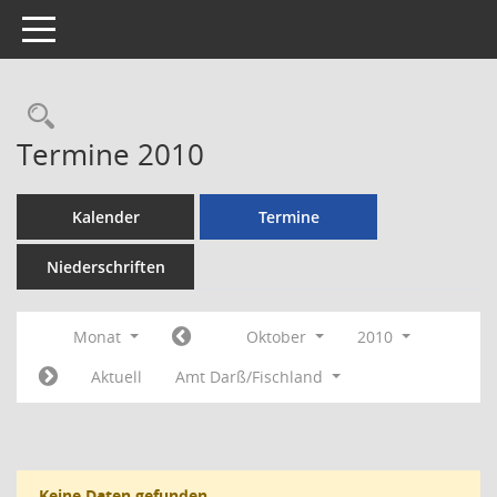
Toggle navigation
Rechercheauswahl
Termine 2010
Kalender
Termine
Niederschriften
Monat
Oktober
2010
Aktuell
Amt Darß/Fischland
Keine Daten gefunden.