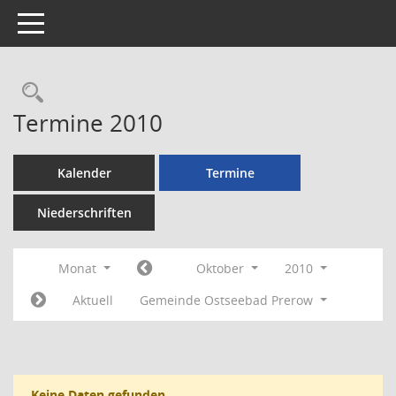
Toggle navigation
Rechercheauswahl
Termine 2010
Kalender
Termine
Niederschriften
Monat
Oktober
2010
Aktuell
Gemeinde Ostseebad Prerow
Keine Daten gefunden.