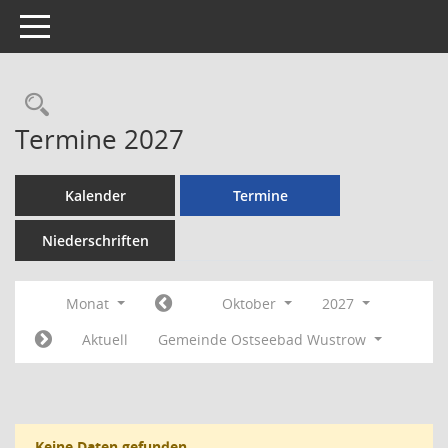
Toggle navigation
Rechercheauswahl
Termine 2027
Kalender
Termine
Niederschriften
Monat
Oktober
2027
Aktuell
Gemeinde Ostseebad Wustrow
Keine Daten gefunden.