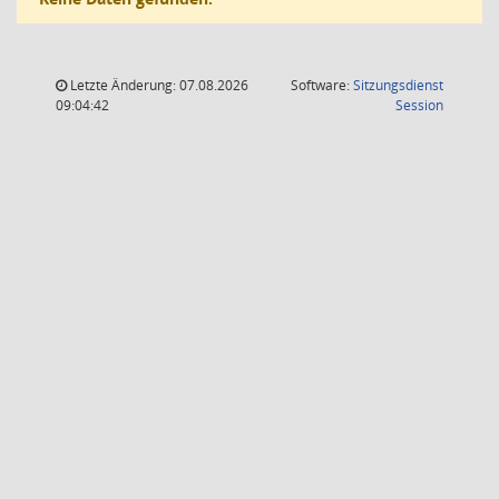
Letzte Änderung: 07.08.2026
Software:
Sitzungsdienst
(Wird in
09:04:42
Session