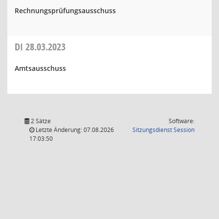
Rechnungsprüfungsausschuss
DI
28.03.2023
Amtsausschuss
2 Sätze
Software:
(Wird in
Letzte Änderung: 07.08.2026
Sitzungsdienst
Session
17:03:50