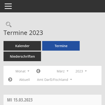
Toggle navigation
Rechercheauswahl
Termine 2023
Kalender
Termine
Niederschriften
Monat
März
2023
Aktuell
Amt Darß/Fischland
MI
15.03.2023