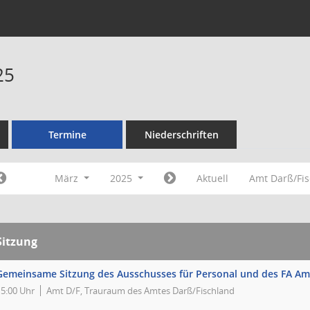
25
Termine
Niederschriften
März
2025
Aktuell
Amt Darß/Fi
Sitzung
Gemeinsame Sitzung des Ausschusses für Personal und des FA Am
15:00 Uhr
Amt D/F, Trauraum des Amtes Darß/Fischland