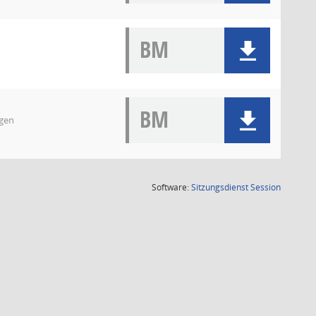
BM
BM
gen
(Wird in
Software:
Sitzungsdienst
Session