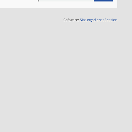
(Wird in
Software:
Sitzungsdienst
Session