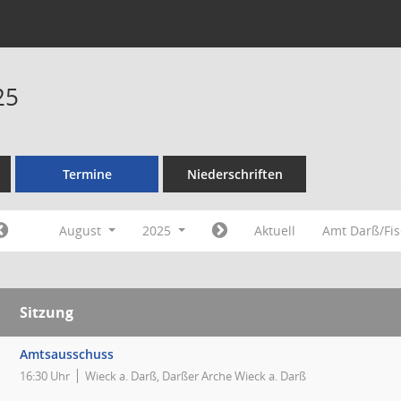
25
Termine
Niederschriften
August
2025
Aktuell
Amt Darß/Fi
Sitzung
Amtsausschuss
16:30 Uhr
Wieck a. Darß, Darßer Arche Wieck a. Darß