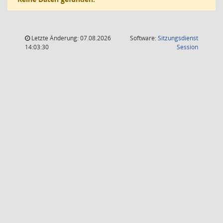
Letzte Änderung: 07.08.2026
Software:
Sitzungsdienst
(Wird in
14:03:30
Session