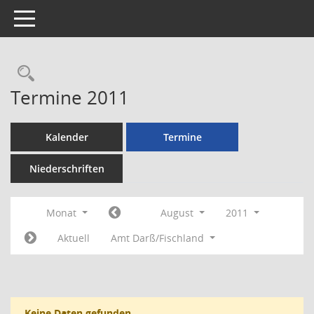
Toggle navigation
Rechercheauswahl
Termine 2011
Kalender
Termine
Niederschriften
Monat
August
2011
Aktuell
Amt Darß/Fischland
Keine Daten gefunden.