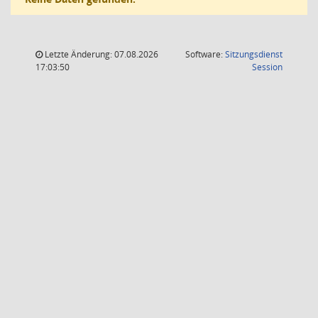
Letzte Änderung: 07.08.2026
Software:
Sitzungsdienst
(Wird in
17:03:50
Session