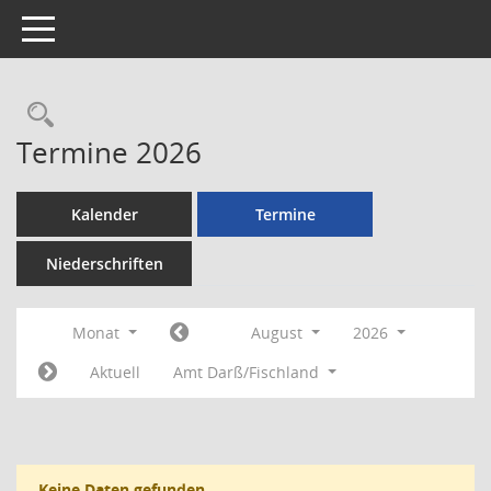
Toggle navigation
Rechercheauswahl
Termine 2026
Kalender
Termine
Niederschriften
Monat
August
2026
Aktuell
Amt Darß/Fischland
Keine Daten gefunden.