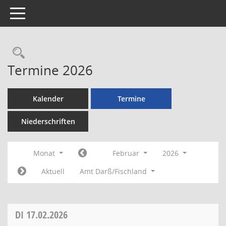
Toggle navigation
Rechercheauswahl
Termine 2026
Kalender
Termine
Niederschriften
Monat
Februar
2026
Aktuell
Amt Darß/Fischland
DI
17.02.2026