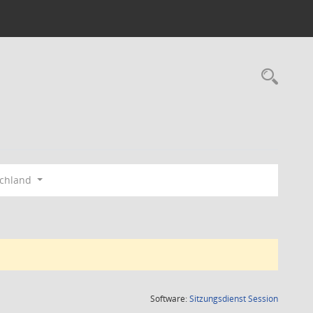
Rec
schland
(Wird in
Software:
Sitzungsdienst
Session