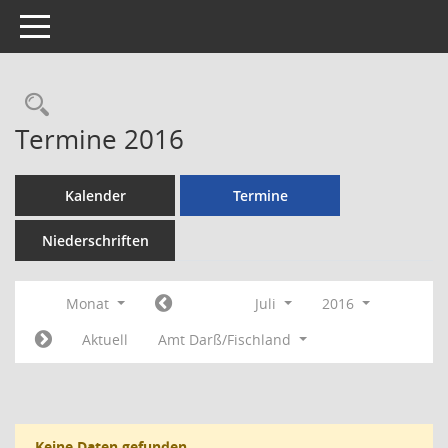
Toggle navigation
Rechercheauswahl
Termine 2016
Kalender
Termine
Niederschriften
Monat
Juli
2016
Aktuell
Amt Darß/Fischland
Keine Daten gefunden.