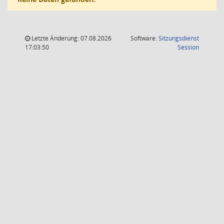
Letzte Änderung: 07.08.2026
Software:
Sitzungsdienst
(Wird in
17:03:50
Session