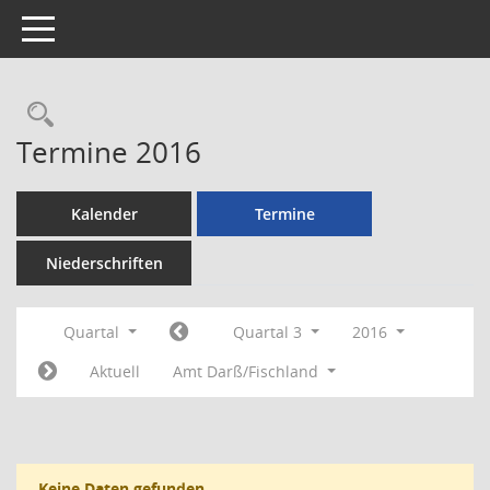
Toggle navigation
Rechercheauswahl
Termine 2016
Kalender
Termine
Niederschriften
Quartal
Quartal 3
2016
Aktuell
Amt Darß/Fischland
Keine Daten gefunden.