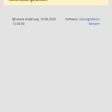
Letzte Änderung: 10.08.2026
Software:
Sitzungsdienst
(Wird in
12:03:30
Session