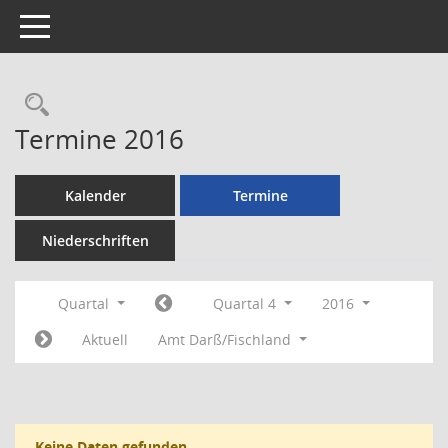
Toggle navigation
Rechercheauswahl
Termine 2016
Kalender
Termine
Niederschriften
Quartal
Quartal 4
2016
Aktuell
Amt Darß/Fischland
Keine Daten gefunden.