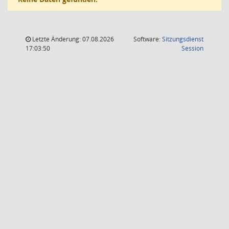
Letzte Änderung: 07.08.2026
Software:
Sitzungsdienst
(Wird in
17:03:50
Session