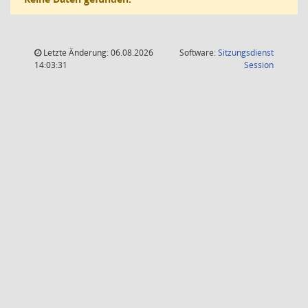
Letzte Änderung: 06.08.2026
Software:
Sitzungsdienst
(Wird in
14:03:31
Session