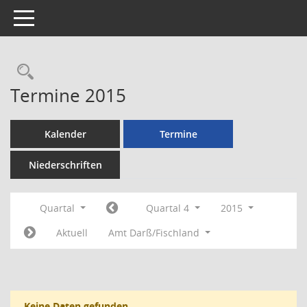
Toggle navigation
Rechercheauswahl
Termine 2015
Kalender
Termine
Niederschriften
Quartal
Quartal 4
2015
Aktuell
Amt Darß/Fischland
Keine Daten gefunden.