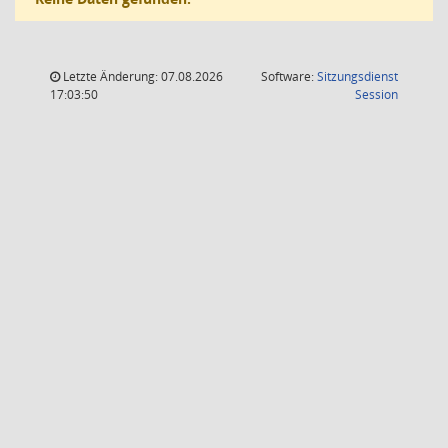
Letzte Änderung: 07.08.2026
Software:
Sitzungsdienst
(Wird in
17:03:50
Session