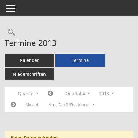
Toggle navigation
Rechercheauswahl
Termine 2013
Kalender
Termine
Niederschriften
Quartal
Quartal 4
2013
Aktuell
Amt Darß/Fischland
Keine Daten gefunden.