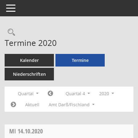
Toggle navigation
Rechercheauswahl
Termine 2020
Kalender
Termine
Niederschriften
Quartal
Quartal 4
2020
Aktuell
Amt Darß/Fischland
MI
14.10.2020