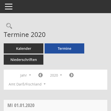
Toggle navigation
Rechercheauswahl
Termine 2020
Kalender
Termine
Niederschriften
Jahr
2020
Amt Darß/Fischland
MI
01.01.2020