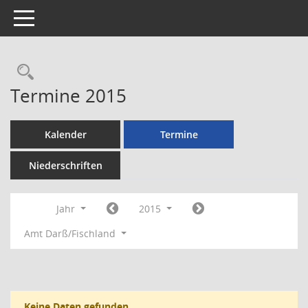
Toggle navigation
Rechercheauswahl
Termine 2015
Kalender
Termine
Niederschriften
Jahr
2015
Amt Darß/Fischland
Keine Daten gefunden.