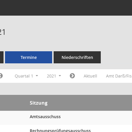
21
Termine
Niederschriften
Quartal 1
2021
Aktuell
Amt Darß/Fi
Sitzung
Amtsausschuss
Rechnungsprüfungsausschuss