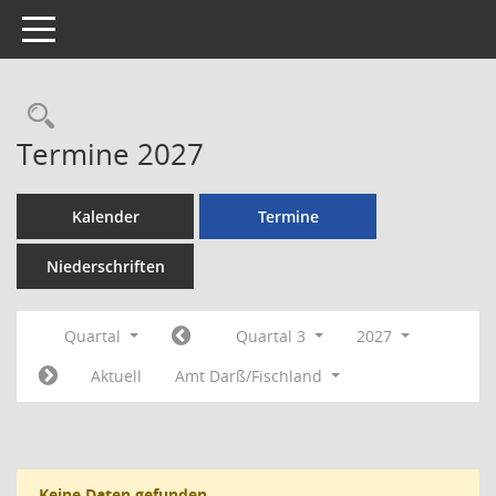
Toggle navigation
Rechercheauswahl
Termine 2027
Kalender
Termine
Niederschriften
Quartal
Quartal 3
2027
Aktuell
Amt Darß/Fischland
Keine Daten gefunden.