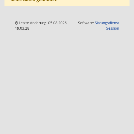
Letzte Änderung: 05.08.2026
Software:
Sitzungsdienst
(Wird in
19:03:28
Session