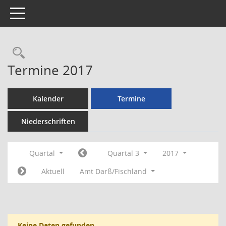
Toggle navigation
Rechercheauswahl
Termine 2017
Kalender
Termine
Niederschriften
Quartal
Quartal 3
2017
Aktuell
Amt Darß/Fischland
Keine Daten gefunden.