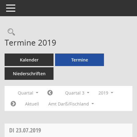
Toggle navigation
Rechercheauswahl
Termine 2019
Kalender
Termine
Niederschriften
Quartal
Quartal 3
2019
Aktuell
Amt Darß/Fischland
DI
23.07.2019