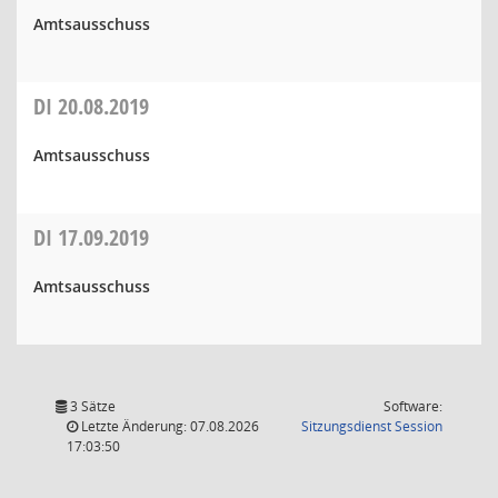
Amtsausschuss
DI
20.08.2019
Amtsausschuss
DI
17.09.2019
Amtsausschuss
3 Sätze
Software:
(Wird in
Letzte Änderung: 07.08.2026
Sitzungsdienst
Session
17:03:50