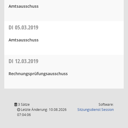
Amtsausschuss
DI
05.03.2019
Amtsausschuss
DI
12.03.2019
Rechnungsprüfungsausschuss
3 Sätze
Software:
(Wird in
Letzte Änderung: 10.08.2026
Sitzungsdienst
Session
07:04:06