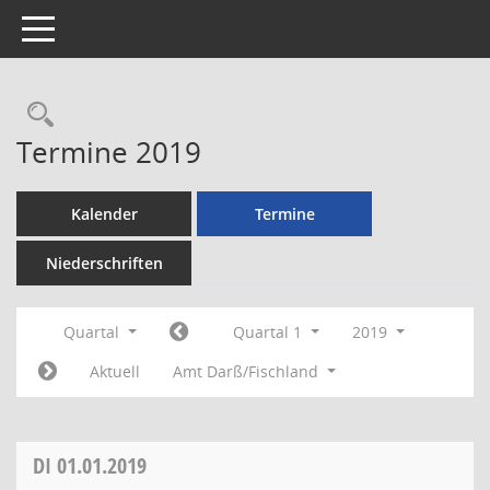
Toggle navigation
Rechercheauswahl
Termine 2019
Kalender
Termine
Niederschriften
Quartal
Quartal 1
2019
Aktuell
Amt Darß/Fischland
DI
01.01.2019