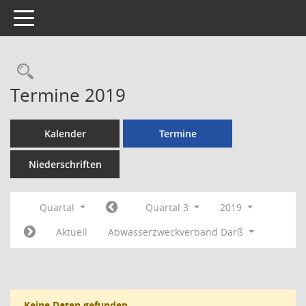
Toggle navigation
Rechercheauswahl
Termine 2019
Kalender
Termine
Niederschriften
Quartal
Quartal 3
2019
Aktuell
Abwasserzweckverband Darß
Keine Daten gefunden.