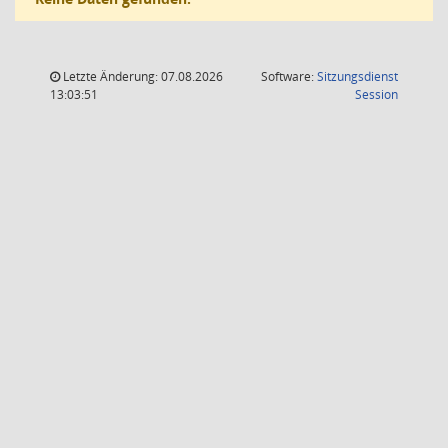
Letzte Änderung: 07.08.2026
Software:
Sitzungsdienst
(Wird in
13:03:51
Session