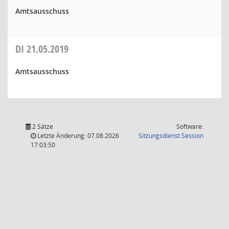
Amtsausschuss
DI
21.05.2019
Amtsausschuss
2 Sätze
Software:
(Wird in
Letzte Änderung: 07.08.2026
Sitzungsdienst
Session
17:03:50