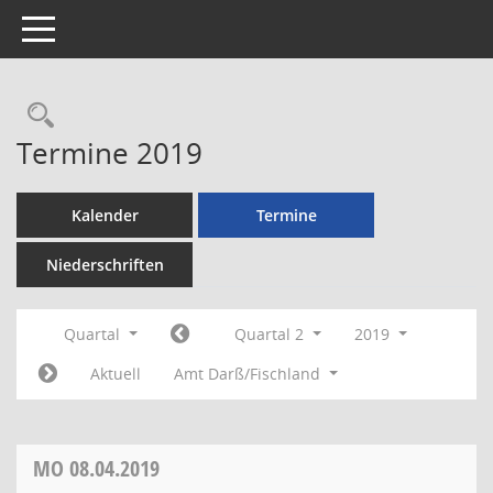
Toggle navigation
Rechercheauswahl
Termine 2019
Kalender
Termine
Niederschriften
Quartal
Quartal 2
2019
Aktuell
Amt Darß/Fischland
MO
08.04.2019