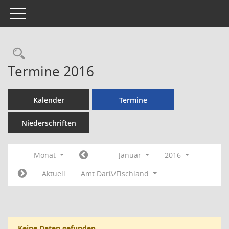
Toggle navigation
Rechercheauswahl
Termine 2016
Kalender
Termine
Niederschriften
Monat
Januar
2016
Aktuell
Amt Darß/Fischland
Keine Daten gefunden.