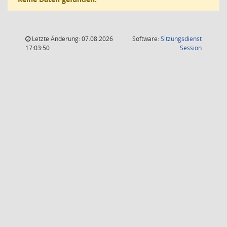
Letzte Änderung: 07.08.2026
Software:
Sitzungsdienst
(Wird in
17:03:50
Session