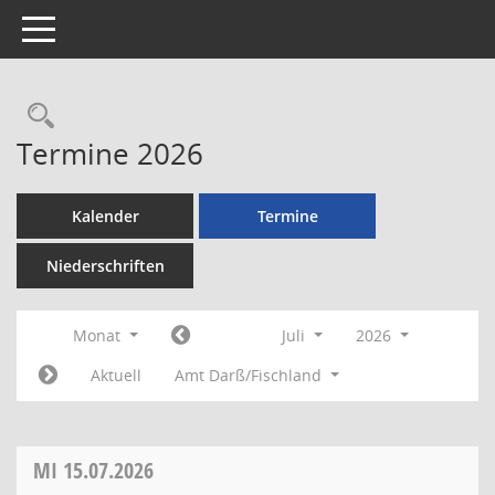
Toggle navigation
Rechercheauswahl
Termine 2026
Kalender
Termine
Niederschriften
Monat
Juli
2026
Aktuell
Amt Darß/Fischland
MI
15.07.2026