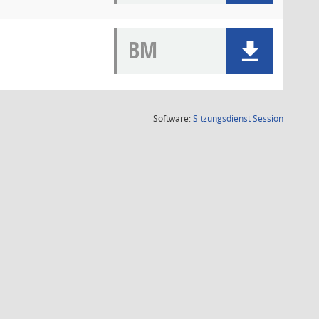
BM
(Wird in
Software:
Sitzungsdienst
Session