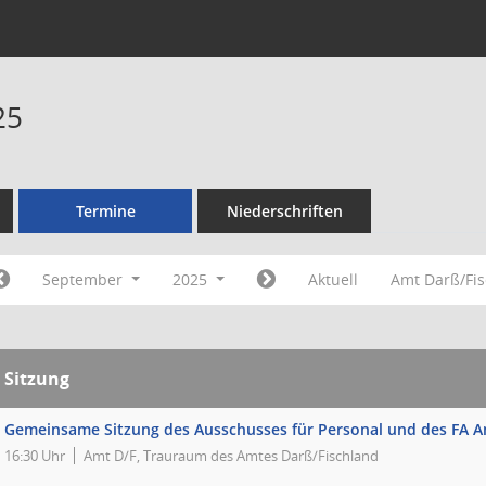
25
Termine
Niederschriften
September
2025
Aktuell
Amt Darß/Fi
Sitzung
Gemeinsame Sitzung des Ausschusses für Personal und des FA 
16:30 Uhr
Amt D/F, Trauraum des Amtes Darß/Fischland