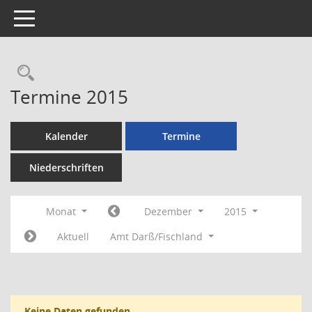
Toggle navigation
Rechercheauswahl
Termine 2015
Kalender
Termine
Niederschriften
Monat
Dezember
2015
Aktuell
Amt Darß/Fischland
Keine Daten gefunden.