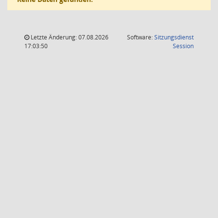
Letzte Änderung: 07.08.2026
Software:
Sitzungsdienst
(Wird in
17:03:50
Session