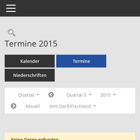
Toggle navigation
Rechercheauswahl
Termine 2015
Kalender
Termine
Niederschriften
Quartal
Quartal 3
2015
Aktuell
Amt Darß/Fischland
Keine Daten gefunden.