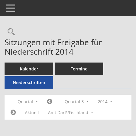
Toggle navigation
Rechercheauswahl
Sitzungen mit Freigabe für
Niederschrift 2014
Kalender
Termine
Niederschriften
Quartal
Quartal 3
2014
Aktuell
Amt Darß/Fischland