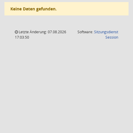
Keine Daten gefunden.
Letzte Änderung: 07.08.2026
Software:
Sitzungsdienst
(Wird in
17:03:50
Session