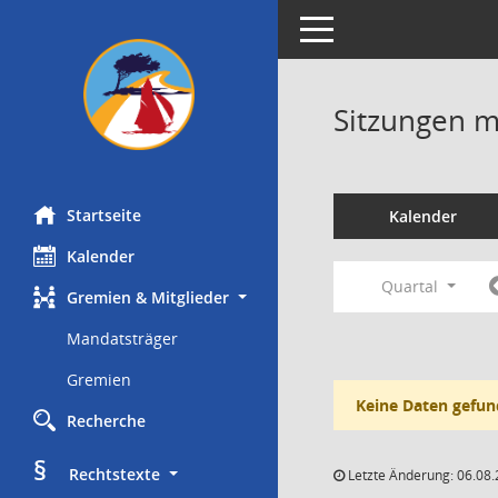
Toggle navigation
Sitzungen mi
Startseite
Kalender
Kalender
Quartal
Gremien & Mitglieder
Mandatsträger
Gremien
Keine Daten gefun
Recherche
§
     Rechtstexte
Letzte Änderung: 06.08.