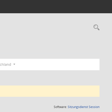
Rec
schland
(Wird in
Software:
Sitzungsdienst
Session