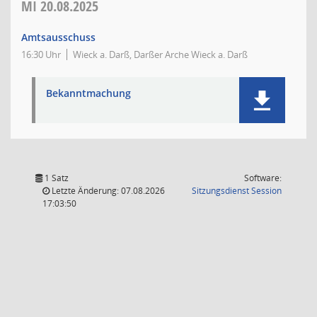
MI
20.08.2025
Amtsausschuss
16:30 Uhr
Wieck a. Darß, Darßer Arche Wieck a. Darß
Bekanntmachung
1 Satz
Software:
(Wird in
Letzte Änderung: 07.08.2026
Sitzungsdienst
Session
17:03:50