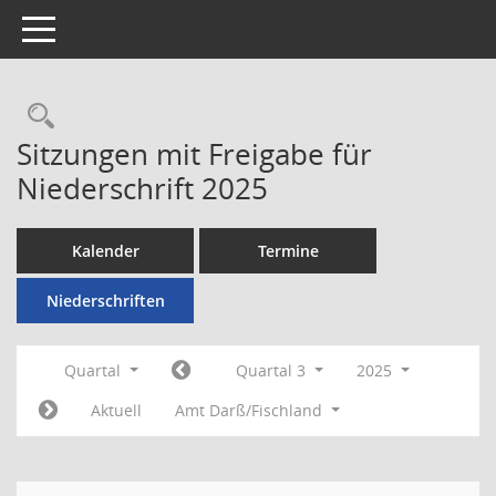
Toggle navigation
Rechercheauswahl
Sitzungen mit Freigabe für
Niederschrift 2025
Kalender
Termine
Niederschriften
Quartal
Quartal 3
2025
Aktuell
Amt Darß/Fischland