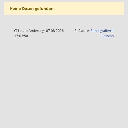
Keine Daten gefunden.
Letzte Änderung: 07.08.2026
Software:
Sitzungsdienst
(Wird in
17:03:50
Session