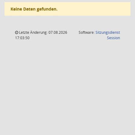
Keine Daten gefunden.
Letzte Änderung: 07.08.2026
Software:
Sitzungsdienst
(Wird in
17:03:50
Session