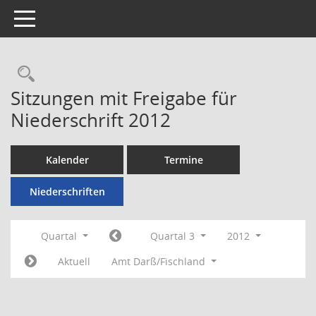
Toggle navigation
Rechercheauswahl
Sitzungen mit Freigabe für
Niederschrift 2012
Kalender
Termine
Niederschriften
Quartal
Quartal 3
2012
Aktuell
Amt Darß/Fischland