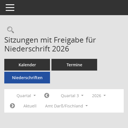
Toggle navigation
Rechercheauswahl
Sitzungen mit Freigabe für
Niederschrift 2026
Kalender
Termine
Niederschriften
Quartal
Quartal 3
2026
Aktuell
Amt Darß/Fischland