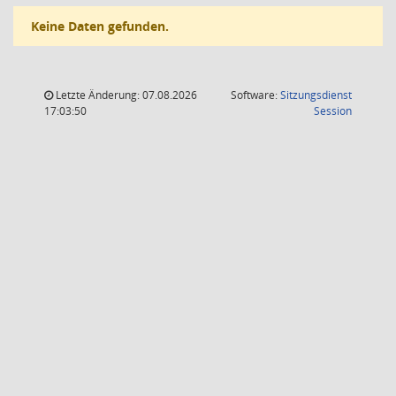
Keine Daten gefunden.
Letzte Änderung: 07.08.2026
Software:
Sitzungsdienst
(Wird in
17:03:50
Session