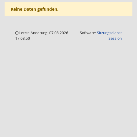
Keine Daten gefunden.
Letzte Änderung: 07.08.2026
Software:
Sitzungsdienst
(Wird in
17:03:50
Session