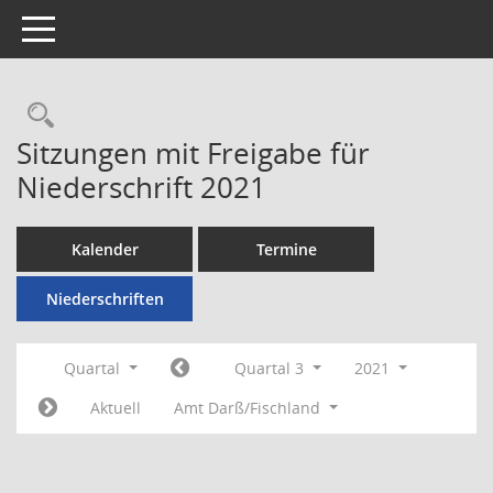
Toggle navigation
Rechercheauswahl
Sitzungen mit Freigabe für
Niederschrift 2021
Kalender
Termine
Niederschriften
Quartal
Quartal 3
2021
Aktuell
Amt Darß/Fischland