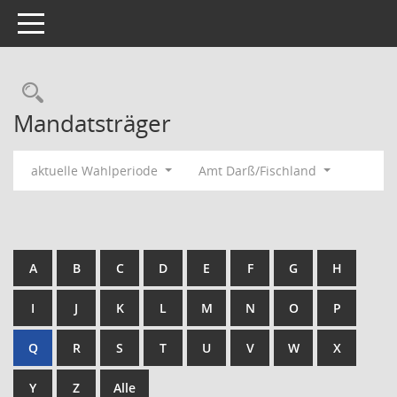
Toggle navigation
Rechercheauswahl
Mandatsträger
aktuelle Wahlperiode
Amt Darß/Fischland
A
B
C
D
E
F
G
H
I
J
K
L
M
N
O
P
Q
R
S
T
U
V
W
X
Y
Z
Alle