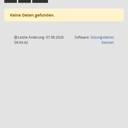
Keine Daten gefunden.
Letzte Änderung: 07.08.2026
Software:
Sitzungsdienst
(Wird in
09:04:42
Session