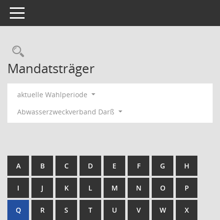
Toggle navigation
Rechercheauswahl
Mandatsträger
aktuelle Wahlperiode
Abwasserzweckverband Darß
A
B
C
D
E
F
G
H
I
J
K
L
M
N
O
P
Q
R
S
T
U
V
W
X