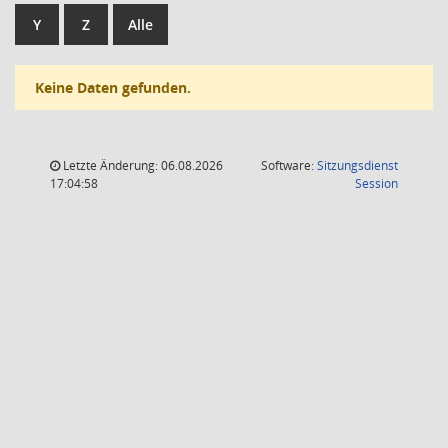
Y
Z
Alle
Keine Daten gefunden.
Letzte Änderung: 06.08.2026
Software:
Sitzungsdienst
(Wird in
17:04:58
Session