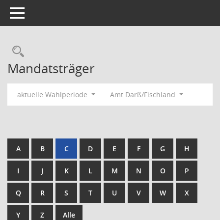
Toggle navigation
Rechercheauswahl
Mandatsträger
aktuelle Wahlperiode
Amt Darß/Fischland
A
B
C
D
E
F
G
H
I
J
K
L
M
N
O
P
Q
R
S
T
U
V
W
X
Y
Z
Alle