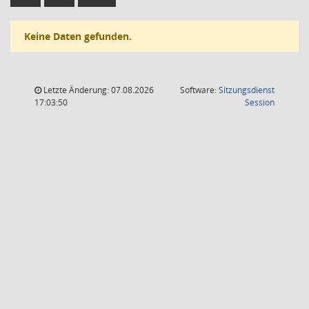
Keine Daten gefunden.
Letzte Änderung: 07.08.2026
Software:
Sitzungsdienst
(Wird in
17:03:50
Session