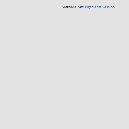
(Wird in
Software:
Sitzungsdienst
Session