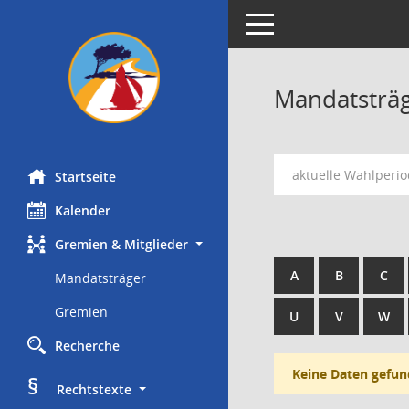
Toggle navigation
Mandatsträ
aktuelle Wahlperi
Startseite
Kalender
Gremien & Mitglieder
A
B
C
Mandatsträger
Gremien
U
V
W
Recherche
Keine Daten gefun
§
     Rechtstexte