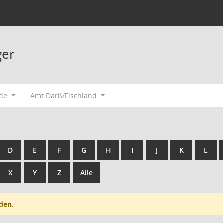
ger
ode
Amt Darß/Fischland
D
E
F
G
H
I
J
K
L
X
Y
Z
Alle
den.